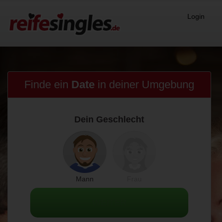
Login
Finde ein
Date
in
deiner Umgebung
Dein Geschlecht
Mann
Frau
WEITER